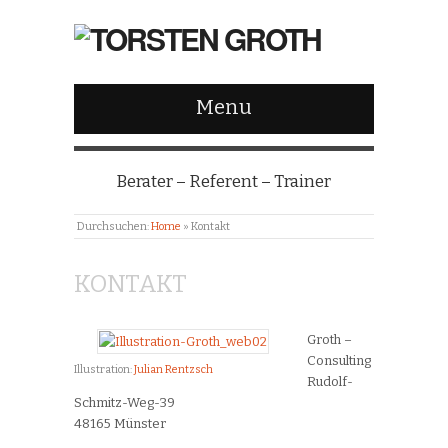
Menu
Berater – Referent – Trainer
Durchsuchen:
Home
»
Kontakt
KONTAKT
Groth –
Consulting
Illustration:
Julian Rentzsch
Rudolf-
Schmitz-Weg-39
48165 Münster