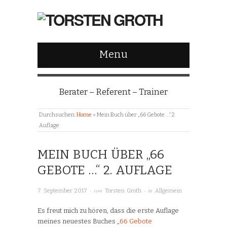
Menu
Berater – Referent – Trainer
Durchsuchen:
Home
»
Mein Buch über „66 Gebote …“ 2.
Auflage
MEIN BUCH ÜBER „66
GEBOTE …“ 2. AUFLAGE
· von
· in
7. September 2017
Torsten Groth
Allgemein
Es freut mich zu hören, dass die erste Auflage
meines neuestes Buches „
66 Gebote